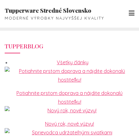
Skip
Tupperware Stredné Slovensko
to
MODERNÉ VÝROBKY NAJVYŠŠEJ KVALITY
content
TUPPERBLOG
Všetky články
Potiahnite prstom doprava a nájdite dokonalú
hostiteľku!
Nový rok, nové výzvy!